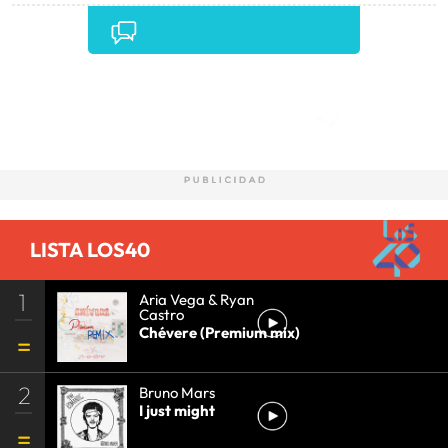
Comentarios
LISTA LOS40
1
Aria Vega & Ryan
Castro
Chévere (Premium mix)
2
Bruno Mars
I just might