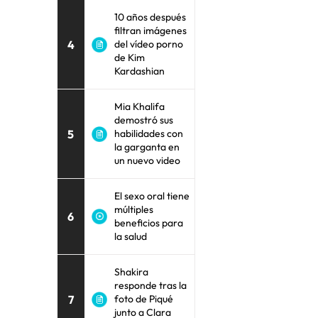
10 años después
filtran imágenes
4
del vídeo porno
de Kim
Kardashian
Mia Khalifa
demostró sus
5
habilidades con
la garganta en
un nuevo video
El sexo oral tiene
múltiples
6
beneficios para
la salud
Shakira
responde tras la
7
foto de Piqué
junto a Clara