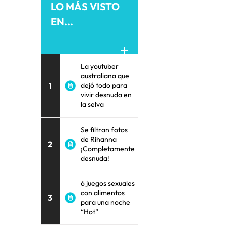
LO MÁS VISTO
EN...
La youtuber
australiana que
1
dejó todo para
vivir desnuda en
la selva
Se filtran fotos
de Rihanna
2
¡Completamente
desnuda!
6 juegos sexuales
con alimentos
3
para una noche
“Hot”