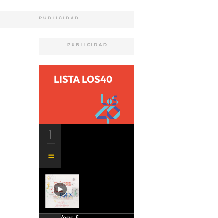
LISTA LOS40
1
Aria Vega &