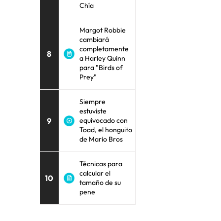
Chía
Margot Robbie
cambiará
completamente
8
a Harley Quinn
para "Birds of
Prey"
Siempre
estuviste
9
equivocado con
Toad, el honguito
de Mario Bros
Técnicas para
calcular el
10
tamaño de su
pene