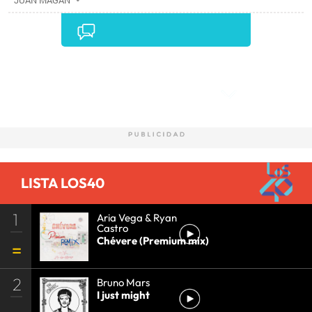
JUAN MAGÁN
Comentarios
LISTA LOS40
1
Aria Vega & Ryan
Castro
Chévere (Premium mix)
2
Bruno Mars
I just might