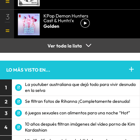
3
KPop Demon Hunters
Cast & Huntr/x
Golden
Ver toda la lista
LO MÁS VISTO EN...
La youtuber australiana que dejó todo para vivir desnuda
1
en la selva
2
Se filtran fotos de Rihanna ¡Completamente desnuda!
3
6 juegos sexuales con alimentos para una noche “Hot”
10 años después filtran imágenes del vídeo porno de Kim
4
Kardashian