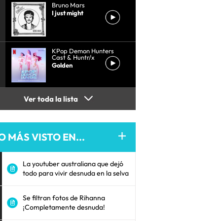
Bruno Mars
I just might
KPop Demon Hunters
Cast & Huntr/x
Golden
Ver toda la lista
O MÁS VISTO EN...
La youtuber australiana que dejó
todo para vivir desnuda en la selva
Se filtran fotos de Rihanna
¡Completamente desnuda!