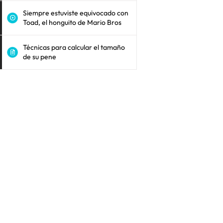
Siempre estuviste equivocado con
Toad, el honguito de Mario Bros
Técnicas para calcular el tamaño
de su pene