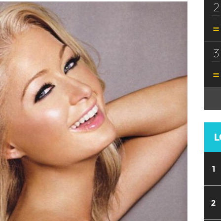
2
3
L
1
2