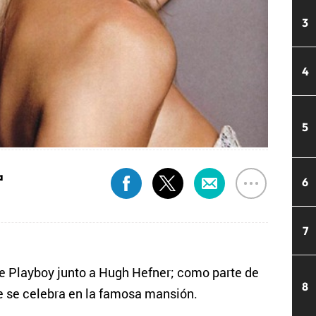
3
4
5
a
6
7
de Playboy junto a Hugh Hefner; como parte de
8
ue se celebra en la famosa mansión.