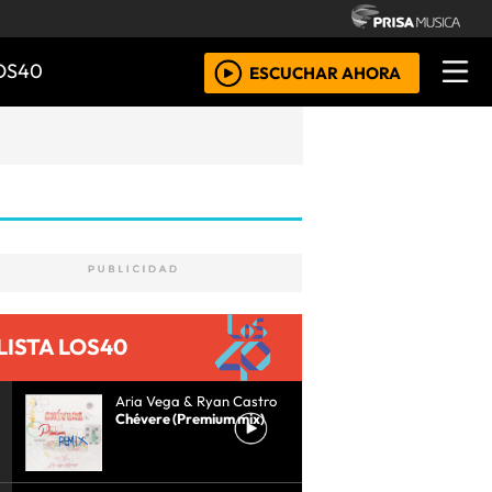
OS40
ESCUCHAR AHORA
LISTA LOS40
Aria Vega & Ryan Castro
Chévere (Premium mix)