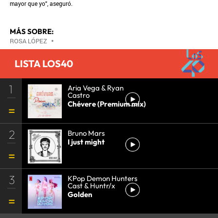
mayor que yo", aseguró.
MÁS SOBRE:
ROSA LÓPEZ
•
LISTA LOS40
1
Aria Vega & Ryan
Castro
Chévere (Premium mix)
2
Bruno Mars
I just might
3
KPop Demon Hunters
Cast & Huntr/x
Golden