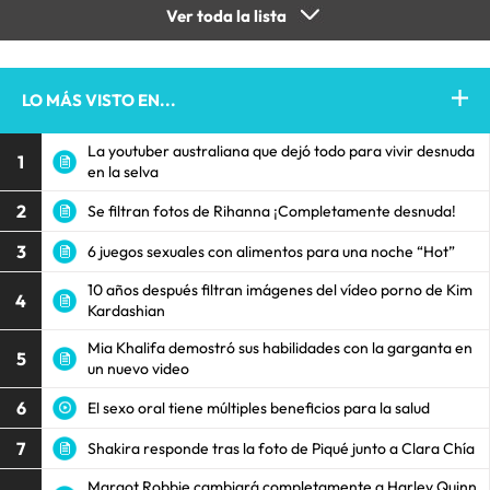
Ver toda la lista
LO MÁS VISTO EN...
La youtuber australiana que dejó todo para vivir desnuda
1
en la selva
2
Se filtran fotos de Rihanna ¡Completamente desnuda!
3
6 juegos sexuales con alimentos para una noche “Hot”
10 años después filtran imágenes del vídeo porno de Kim
4
Kardashian
Mia Khalifa demostró sus habilidades con la garganta en
5
un nuevo video
6
El sexo oral tiene múltiples beneficios para la salud
7
Shakira responde tras la foto de Piqué junto a Clara Chía
Margot Robbie cambiará completamente a Harley Quinn