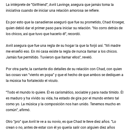
La intérprete de "Girlfriend", Avril Lavinge, asegura que jamás toma la
iniciativa cuando de iniciar una relación amorosa se refiere.
Es por esto que la canadiense aseguró que fue su prometido, Chad Kroeger,
quien debió dar el primer paso para iniciar su relación. "No corro detrás de
los chicos, así que tuvo que hacerlo él", recordó.
Avril asegura que fue una regla de su hogar la que la forjó así. "Mi madre
me enseñó eso. En mi casa existe la regla de nunca llamar a los chicos.
Jamás fue permitido. Tuvieron que llamar ellos", reveló.
Por otra parte, la cantante dio detalles de su relación con Chad, con quien
las cosas van "viento en popa" y que el hecho de que ambos se dediquen a
la música ha fortalecido el vículo.
"Todo el mundo lo quiere. Él es carismático, sociable y para nada tímido. Él
es maduro y ha vivido su vida, ha estado de gira por el mundo entero tal
como yo. La música y la composición nos han unido. Tenemos mucho en
común", afirmó.
Otro "pro" que Avril le ve a su novio, es que Chad le lleve diez años. "Lo
crean o no, antes de estar con él yo quería salir con alguien diez años