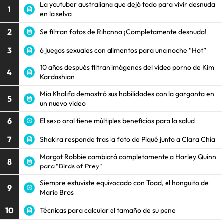
La youtuber australiana que dejó todo para vivir desnuda
1
en la selva
2
Se filtran fotos de Rihanna ¡Completamente desnuda!
3
6 juegos sexuales con alimentos para una noche “Hot”
10 años después filtran imágenes del vídeo porno de Kim
4
Kardashian
Mia Khalifa demostró sus habilidades con la garganta en
5
un nuevo video
6
El sexo oral tiene múltiples beneficios para la salud
7
Shakira responde tras la foto de Piqué junto a Clara Chía
Margot Robbie cambiará completamente a Harley Quinn
8
para "Birds of Prey"
Siempre estuviste equivocado con Toad, el honguito de
9
Mario Bros
10
Técnicas para calcular el tamaño de su pene