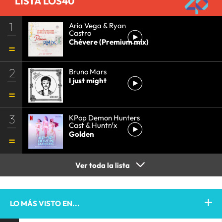
LISTA LOS40
1
Aria Vega & Ryan
Castro
Chévere (Premium mix)
2
Bruno Mars
I just might
3
KPop Demon Hunters
Cast & Huntr/x
Golden
Ver toda la lista
LO MÁS VISTO EN...