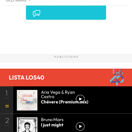
OLLY MURS
Comentarios
LISTA LOS40
1
Aria Vega & Ryan
Castro
Chévere (Premium mix)
2
Bruno Mars
I just might