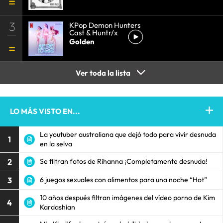
3
KPop Demon Hunters
Cast & Huntr/x
Golden
Ver toda la lista
LO MÁS VISTO EN...
La youtuber australiana que dejó todo para vivir desnuda
1
en la selva
2
Se filtran fotos de Rihanna ¡Completamente desnuda!
3
6 juegos sexuales con alimentos para una noche “Hot”
10 años después filtran imágenes del vídeo porno de Kim
4
Kardashian