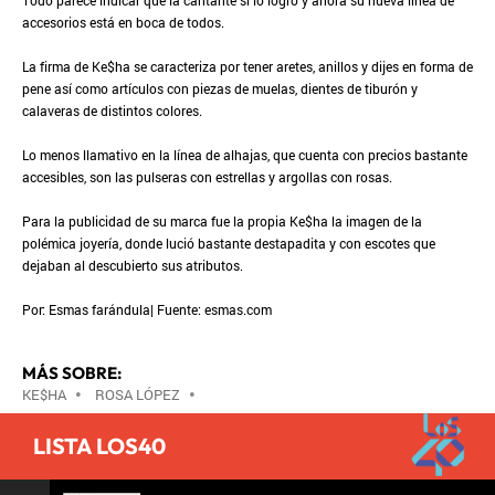
Todo parece indicar que la cantante sí lo logró y ahora su nueva línea de
accesorios está en boca de todos.
La firma de Ke$ha se caracteriza por tener aretes, anillos y dijes en forma de
pene así como artículos con piezas de muelas, dientes de tiburón y
calaveras de distintos colores.
Lo menos llamativo en la línea de alhajas, que cuenta con precios bastante
accesibles, son las pulseras con estrellas y argollas con rosas.
Para la publicidad de su marca fue la propia Ke$ha la imagen de la
polémica joyería, donde lució bastante destapadita y con escotes que
dejaban al descubierto sus atributos.
Por: Esmas farándula| Fuente: esmas.com
MÁS SOBRE:
KE$HA
•
ROSA LÓPEZ
•
LISTA LOS40