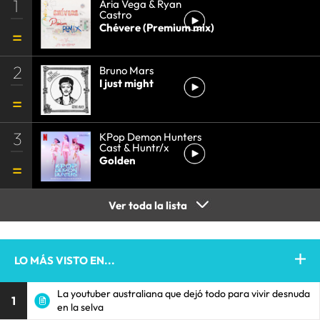
1
Aria Vega & Ryan
Castro
Chévere (Premium mix)
2
Bruno Mars
I just might
3
KPop Demon Hunters
Cast & Huntr/x
Golden
Ver toda la lista
LO MÁS VISTO EN...
La youtuber australiana que dejó todo para vivir desnuda
1
en la selva