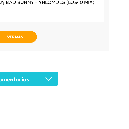
AY; BAD BUNNY - YHLQMDLG (LOS40 MIX)
VER MÁS
mentarios