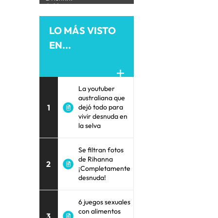
Golden
LO MÁS VISTO
EN...
La youtuber
australiana que
1
dejó todo para
vivir desnuda en
la selva
Se filtran fotos
de Rihanna
2
¡Completamente
desnuda!
6 juegos sexuales
con alimentos
3