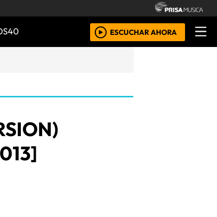
OS40
ESCUCHAR AHORA
RSION)
013]