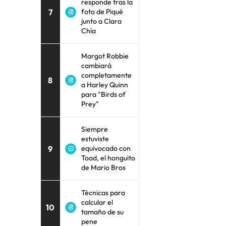
responde tras la
7
foto de Piqué
junto a Clara
Chía
Margot Robbie
cambiará
completamente
8
a Harley Quinn
para "Birds of
Prey"
Siempre
estuviste
9
equivocado con
Toad, el honguito
de Mario Bros
Técnicas para
calcular el
10
tamaño de su
pene