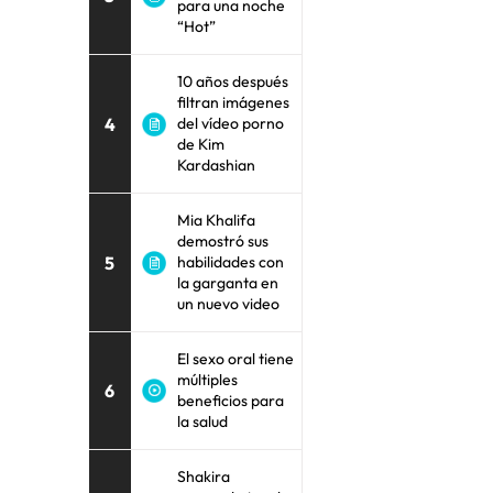
para una noche
“Hot”
10 años después
filtran imágenes
4
del vídeo porno
de Kim
Kardashian
Mia Khalifa
demostró sus
5
habilidades con
la garganta en
un nuevo video
El sexo oral tiene
múltiples
6
beneficios para
la salud
Shakira