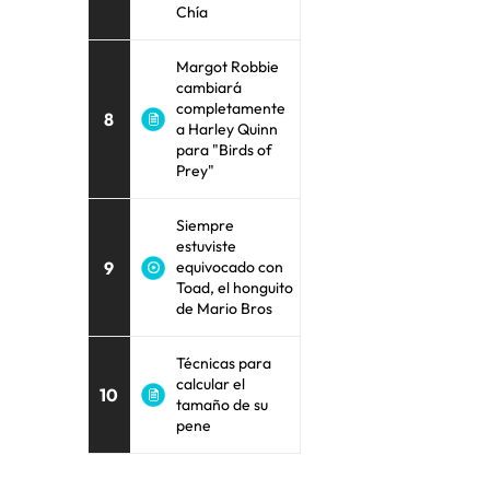
Chía
Margot Robbie
cambiará
completamente
8
a Harley Quinn
para "Birds of
Prey"
Siempre
estuviste
9
equivocado con
Toad, el honguito
de Mario Bros
Técnicas para
calcular el
10
tamaño de su
pene