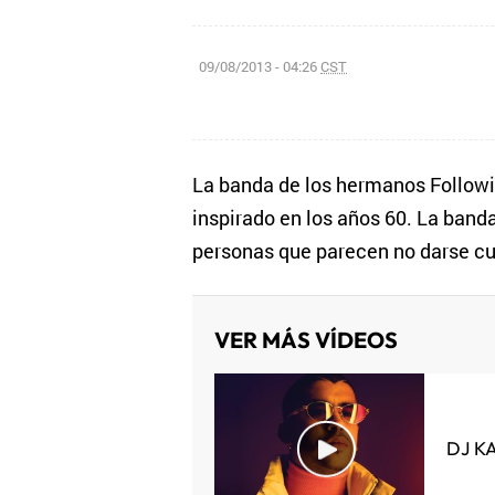
09/08/2013 - 04:26
CST
La banda de los hermanos Followill
inspirado en los años 60. La band
personas que parecen no darse cue
VER MÁS VÍDEOS
DJ K