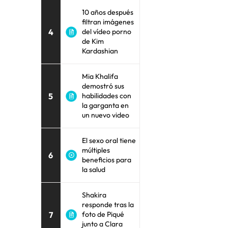
10 años después
filtran imágenes
4
del vídeo porno
de Kim
Kardashian
Mia Khalifa
demostró sus
5
habilidades con
la garganta en
un nuevo video
El sexo oral tiene
múltiples
6
beneficios para
la salud
Shakira
responde tras la
7
foto de Piqué
junto a Clara