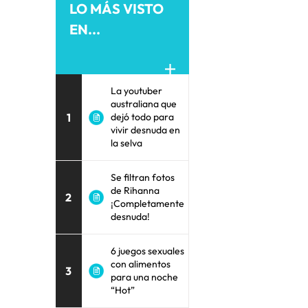
LO MÁS VISTO
EN...
La youtuber
australiana que
1
dejó todo para
vivir desnuda en
la selva
Se filtran fotos
de Rihanna
2
¡Completamente
desnuda!
6 juegos sexuales
con alimentos
3
para una noche
“Hot”