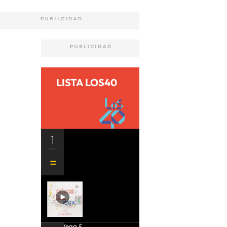
LISTA LOS40
1
Aria Vega &