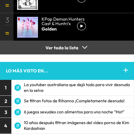
3
KPop Demon Hunters
Cast & Huntr/x
Golden
Ver toda la lista
LO MÁS VISTO EN...
La youtuber australiana que dejó todo para vivir desnuda
1
en la selva
2
Se filtran fotos de Rihanna ¡Completamente desnuda!
3
6 juegos sexuales con alimentos para una noche “Hot”
10 años después filtran imágenes del vídeo porno de Kim
4
Kardashian