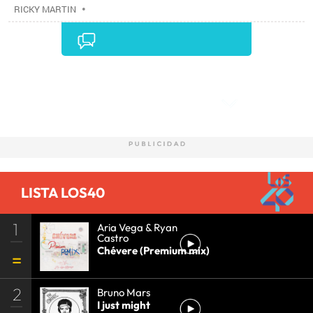
RICKY MARTIN
•
Comentarios
LISTA LOS40
1
Aria Vega & Ryan
Castro
Chévere (Premium mix)
2
Bruno Mars
I just might