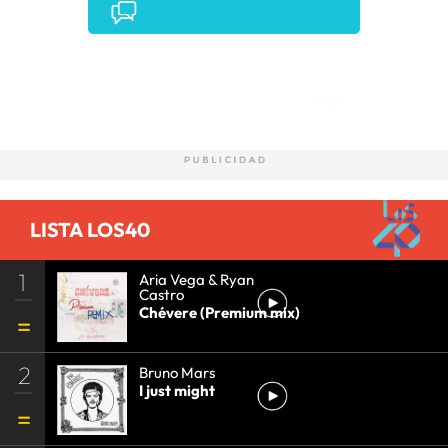
Comentarios
LISTA LOS40
1
Aria Vega & Ryan
Castro
Chévere (Premium mix)
2
Bruno Mars
I just might