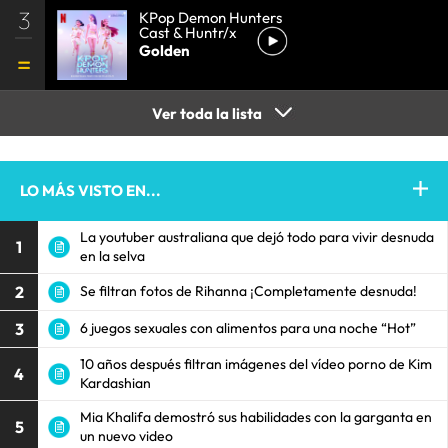
3
KPop Demon Hunters
Cast & Huntr/x
Golden
Ver toda la lista
LO MÁS VISTO EN...
La youtuber australiana que dejó todo para vivir desnuda
1
en la selva
2
Se filtran fotos de Rihanna ¡Completamente desnuda!
3
6 juegos sexuales con alimentos para una noche “Hot”
10 años después filtran imágenes del vídeo porno de Kim
4
Kardashian
Mia Khalifa demostró sus habilidades con la garganta en
5
un nuevo video