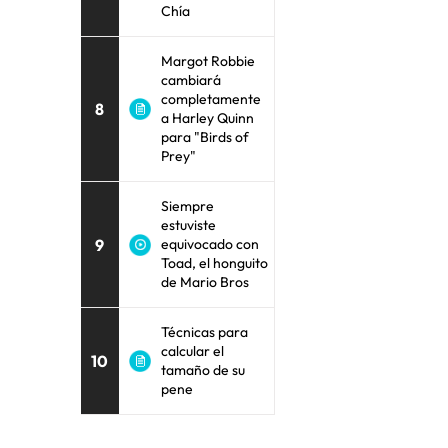
Chía
Margot Robbie
cambiará
completamente
8
a Harley Quinn
para "Birds of
Prey"
Siempre
estuviste
9
equivocado con
Toad, el honguito
de Mario Bros
Técnicas para
calcular el
10
tamaño de su
pene