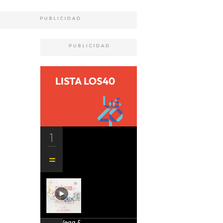
LISTA LOS40
1
Aria Vega &