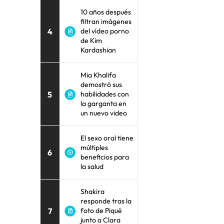
10 años después
filtran imágenes
4
del vídeo porno
de Kim
Kardashian
Mia Khalifa
demostró sus
5
habilidades con
la garganta en
un nuevo video
El sexo oral tiene
múltiples
6
beneficios para
la salud
Shakira
responde tras la
7
foto de Piqué
junto a Clara