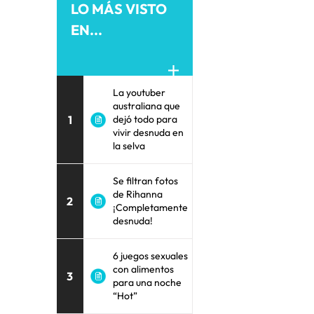
LO MÁS VISTO
EN...
La youtuber
australiana que
1
dejó todo para
vivir desnuda en
la selva
Se filtran fotos
de Rihanna
2
¡Completamente
desnuda!
6 juegos sexuales
con alimentos
3
para una noche
“Hot”