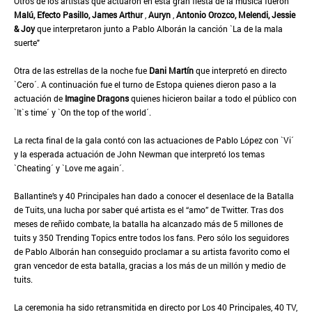
Otros de los artistas que actuaron en esta gran fiesta de la música fueron
Malú, Efecto Pasillo,
James Arthur
,
Auryn
,
Antonio Orozco, Melendi, Jessie
& Joy
que interpretaron junto a Pablo Alborán la canción `La de la mala
suerte"
Otra de las estrellas de la noche fue
Dani Martín
que interpretó en directo
`Cero´. A continuación fue el turno de Estopa quienes dieron paso a la
actuación de
Imagine Dragons
quienes hicieron bailar a todo el público con
`It`s time´ y `On the top of the world´.
La recta final de la gala contó con las actuaciones de Pablo López con `Vi´
y la esperada actuación de John Newman que interpretó los temas
`Cheating´ y `Love me again´.
Ballantine’s y 40 Principales han dado a conocer el desenlace de la Batalla
de Tuits, una lucha por saber qué artista es el “amo” de Twitter. Tras dos
meses de reñido combate, la batalla ha alcanzado más de 5 millones de
tuits y 350 Trending Topics entre todos los fans. Pero sólo los seguidores
de Pablo Alborán han conseguido proclamar a su artista favorito como el
gran vencedor de esta batalla, gracias a los más de un millón y medio de
tuits.
La ceremonia ha sido retransmitida en directo por Los 40 Principales, 40 TV,