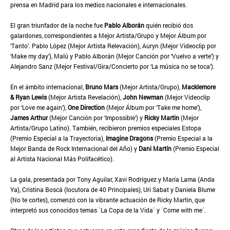
prensa en Madrid para los medios nacionales e internacionales.
El gran triunfador de la noche fue
Pablo Alborán
quién recibió dos
galardones, correspondientes a Mejor Artista/Grupo y Mejor Álbum por
‘Tanto’. Pablo López (Mejor Artista Relevación), Auryn (Mejor Videoclip por
‘Make my day’), Malú y Pablo Alborán (Mejor Canción por ‘Vuelvo a verte’) y
Alejandro Sanz (Mejor Festival/Gira/Concierto por ‘La música no se toca’).
En el ámbito internacional,
Bruno Mars
(Mejor Artista/Grupo),
Macklemore
& Ryan Lewis
(Mejor Artista Revelación),
John Newman
(Mejor Videoclip
por ‘Love me again’),
One Direction
(Mejor Álbum por ‘Take me home’),
James Arthur
(Mejor Canción por ‘Impossible’) y
Ricky Martin
(Mejor
Artista/Grupo Latino). También, recibieron premios especiales Estopa
(Premio Especial a la Trayectoria),
Imagine Dragons
(Premio Especial a la
Mejor Banda de Rock Internacional del Año) y
Dani Martín
(Premio Especial
al Artista Nacional Más Polifacético).
La gala, presentada por Tony Aguilar, Xavi Rodríguez y María Lama (Anda
Ya), Cristina Boscá (locutora de 40 Principales), Uri Sabat y Daniela Blume
(No te cortes), comenzó con la vibrante actuación de Ricky Martin, que
interpretó sus conocidos temas `La Copa de la Vida´ y `Come with me´.