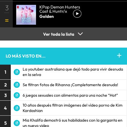
3
KPop Demon Hunters
Cast & Huntr/x
Golden
Ver toda la lista
LO MÁS VISTO EN...
La youtuber australiana que dejó todo para vivir desnuda
1
en la selva
2
Se filtran fotos de Rihanna ¡Completamente desnuda!
3
6 juegos sexuales con alimentos para una noche “Hot”
10 años después filtran imágenes del vídeo porno de Kim
4
Kardashian
Mia Khalifa demostró sus habilidades con la garganta en
5
un nuevo video