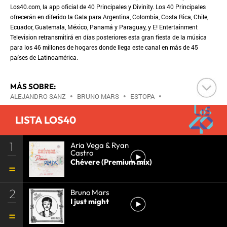
Los40.com, la app oficial de 40 Principales y Divinity. Los 40 Principales
ofrecerán en diferido la Gala para Argentina, Colombia, Costa Rica, Chile,
Ecuador, Guatemala, México, Panamá y Paraguay, y E! Entertainment
Television retransmitirá en días posteriores esta gran fiesta de la música
para los 46 millones de hogares donde llega este canal en más de 45
países de Latinoamérica.
MÁS SOBRE:
ALEJANDRO SANZ
•
BRUNO MARS
•
ESTOPA
•
IMAGINE DRAGONS
•
JOHN NEWMAN
•
LISTA LOS40
MACKLEMORE
•
MELENDI
•
ONE DIRECTION
•
RICKY MARTIN
•
RYAN LEWIS
•
BOY BAND
•
1
GRUPOS MÚSICA
•
Aria Vega & Ryan
MÚSICA
•
Castro
Chévere (Premium mix)
2
Bruno Mars
I just might