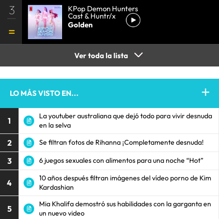
3
KPop Demon Hunters
Cast & Huntr/x
Golden
Ver toda la lista
LO MÁS VISTO EN...
La youtuber australiana que dejó todo para vivir desnuda
1
en la selva
2
Se filtran fotos de Rihanna ¡Completamente desnuda!
3
6 juegos sexuales con alimentos para una noche “Hot”
10 años después filtran imágenes del vídeo porno de Kim
4
Kardashian
Mia Khalifa demostró sus habilidades con la garganta en
5
un nuevo video