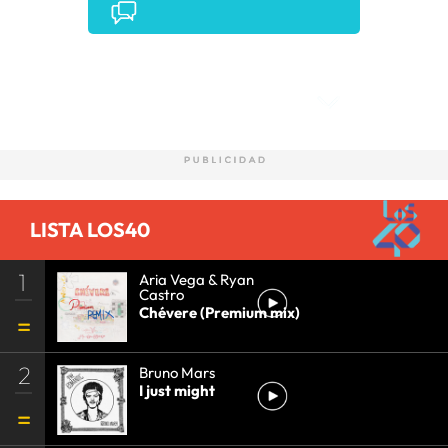
Comentarios
LISTA LOS40
1
Aria Vega & Ryan
Castro
Chévere (Premium mix)
2
Bruno Mars
I just might