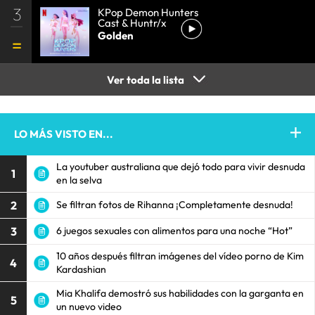
3
KPop Demon Hunters
Cast & Huntr/x
Golden
Ver toda la lista
LO MÁS VISTO EN...
La youtuber australiana que dejó todo para vivir desnuda
1
en la selva
2
Se filtran fotos de Rihanna ¡Completamente desnuda!
3
6 juegos sexuales con alimentos para una noche “Hot”
10 años después filtran imágenes del vídeo porno de Kim
4
Kardashian
Mia Khalifa demostró sus habilidades con la garganta en
5
un nuevo video