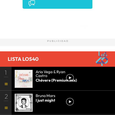
Comentarios
LISTA LOS40
1
Aria Vega & Ryan
Castro
Chévere (Premium mix)
2
Bruno Mars
I just might