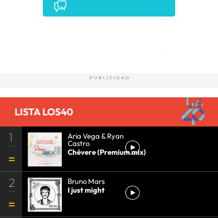
Comentarios
LISTA LOS40
1
Aria Vega & Ryan
Castro
Chévere (Premium mix)
2
Bruno Mars
I just might