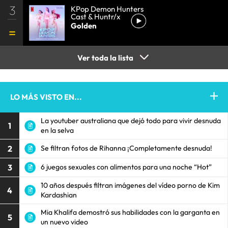
3
KPop Demon Hunters
Cast & Huntr/x
Golden
Ver toda la lista
LO MÁS VISTO EN...
La youtuber australiana que dejó todo para vivir desnuda
1
en la selva
2
Se filtran fotos de Rihanna ¡Completamente desnuda!
3
6 juegos sexuales con alimentos para una noche “Hot”
10 años después filtran imágenes del vídeo porno de Kim
4
Kardashian
Mia Khalifa demostró sus habilidades con la garganta en
5
un nuevo video