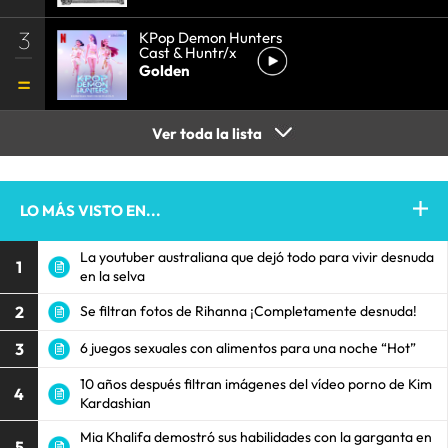
3
KPop Demon Hunters
Cast & Huntr/x
Golden
Ver toda la lista
LO MÁS VISTO EN...
La youtuber australiana que dejó todo para vivir desnuda
1
en la selva
2
Se filtran fotos de Rihanna ¡Completamente desnuda!
3
6 juegos sexuales con alimentos para una noche “Hot”
10 años después filtran imágenes del vídeo porno de Kim
4
Kardashian
Mia Khalifa demostró sus habilidades con la garganta en
5