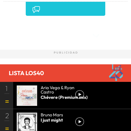
Comentarios
LISTA LOS40
1
Aria Vega & Ryan
Castro
Chévere (Premium mix)
2
Bruno Mars
I just might