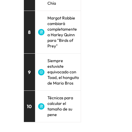
Chía
Margot Robbie
cambiará
completamente
8
a Harley Quinn
para "Birds of
Prey"
Siempre
estuviste
9
equivocado con
Toad, el honguito
de Mario Bros
Técnicas para
calcular el
10
tamaño de su
pene