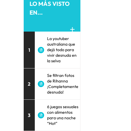
LO MÁS VISTO
EN...
La youtuber
australiana que
1
dejó todo para
vivir desnuda en
la selva
Se filtran fotos
de Rihanna
2
¡Completamente
desnuda!
6 juegos sexuales
con alimentos
3
para una noche
“Hot”