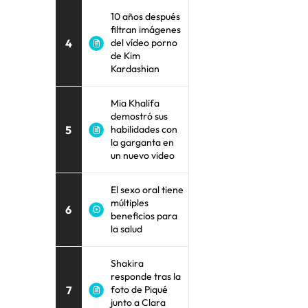
10 años después
filtran imágenes
4
del vídeo porno
de Kim
Kardashian
Mia Khalifa
demostró sus
5
habilidades con
la garganta en
un nuevo video
El sexo oral tiene
múltiples
6
beneficios para
la salud
Shakira
responde tras la
7
foto de Piqué
junto a Clara