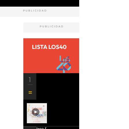
LISTA LOS40
1
Aria Vega &