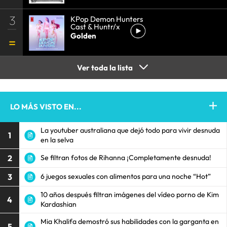
3
KPop Demon Hunters
Cast & Huntr/x
Golden
Ver toda la lista
LO MÁS VISTO EN...
La youtuber australiana que dejó todo para vivir desnuda
1
en la selva
2
Se filtran fotos de Rihanna ¡Completamente desnuda!
3
6 juegos sexuales con alimentos para una noche “Hot”
10 años después filtran imágenes del vídeo porno de Kim
4
Kardashian
Mia Khalifa demostró sus habilidades con la garganta en
5