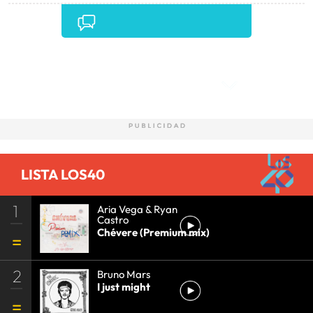
Comentarios
LISTA LOS40
1
Aria Vega & Ryan
Castro
Chévere (Premium mix)
2
Bruno Mars
I just might