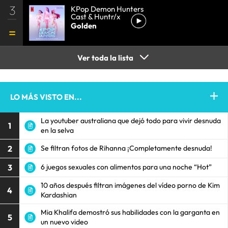
3
KPop Demon Hunters
Cast & Huntr/x
Golden
Ver toda la lista
LO MÁS VISTO EN...
La youtuber australiana que dejó todo para vivir desnuda
1
en la selva
2
Se filtran fotos de Rihanna ¡Completamente desnuda!
3
6 juegos sexuales con alimentos para una noche “Hot”
10 años después filtran imágenes del vídeo porno de Kim
4
Kardashian
Mia Khalifa demostró sus habilidades con la garganta en
5
un nuevo video