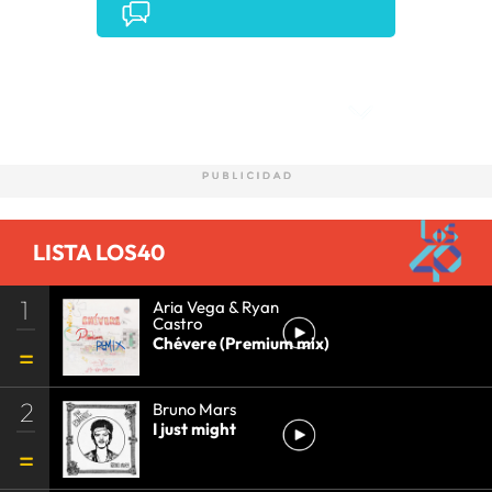
Comentarios
LISTA LOS40
1
Aria Vega & Ryan
Castro
Chévere (Premium mix)
2
Bruno Mars
I just might