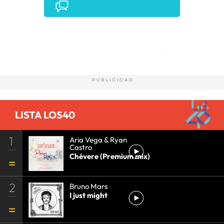
Comentarios
LISTA LOS40
1
Aria Vega & Ryan
Castro
Chévere (Premium mix)
2
Bruno Mars
I just might