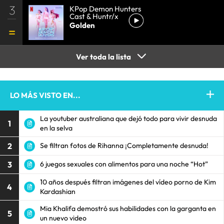
3
KPop Demon Hunters
Cast & Huntr/x
Golden
Ver toda la lista
LO MÁS VISTO EN...
La youtuber australiana que dejó todo para vivir desnuda
1
en la selva
2
Se filtran fotos de Rihanna ¡Completamente desnuda!
3
6 juegos sexuales con alimentos para una noche “Hot”
10 años después filtran imágenes del vídeo porno de Kim
4
Kardashian
Mia Khalifa demostró sus habilidades con la garganta en
5
un nuevo video