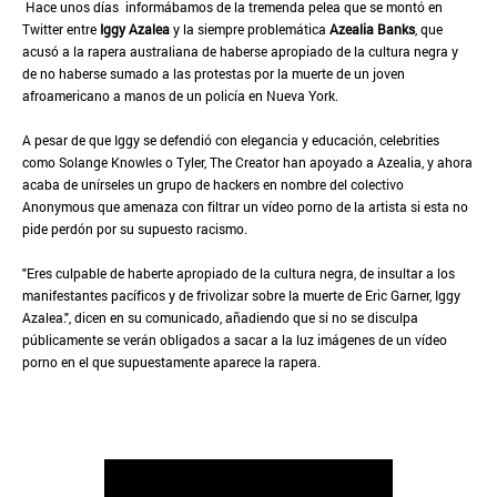
Hace unos días informábamos de la tremenda pelea que se montó en
Twitter entre
Iggy Azalea
y la siempre problemática
Azealia Banks
, que
acusó a la rapera australiana de haberse apropiado de la cultura negra y
de no haberse sumado a las protestas por la muerte de un joven
afroamericano a manos de un policía en Nueva York.
A pesar de que Iggy se defendió con elegancia y educación, celebrities
como Solange Knowles o Tyler, The Creator han apoyado a Azealia, y ahora
acaba de unírseles un grupo de hackers en nombre del colectivo
Anonymous que amenaza con filtrar un vídeo porno de la artista si esta no
pide perdón por su supuesto racismo.
"Eres culpable de haberte apropiado de la cultura negra, de insultar a los
manifestantes pacíficos y de frivolizar sobre la muerte de Eric Garner, Iggy
Azalea.", dicen en su comunicado, añadiendo que si no se disculpa
públicamente se verán obligados a sacar a la luz imágenes de un vídeo
porno en el que supuestamente aparece la rapera.