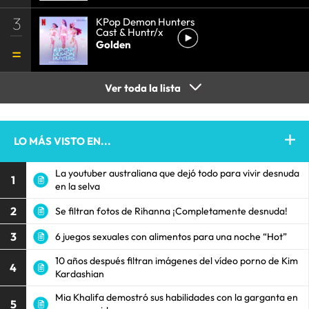
3
KPop Demon Hunters
Cast & Huntr/x
Golden
Ver toda la lista
LO MÁS VISTO EN...
La youtuber australiana que dejó todo para vivir desnuda
1
en la selva
2
Se filtran fotos de Rihanna ¡Completamente desnuda!
3
6 juegos sexuales con alimentos para una noche “Hot”
10 años después filtran imágenes del vídeo porno de Kim
4
Kardashian
Mia Khalifa demostró sus habilidades con la garganta en
5