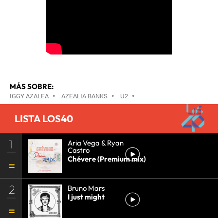
MÁS SOBRE:
IGGY AZALEA
•
AZEALIA BANKS
•
U2
•
LISTA LOS40
1
Aria Vega & Ryan
Castro
Chévere (Premium mix)
2
Bruno Mars
I just might