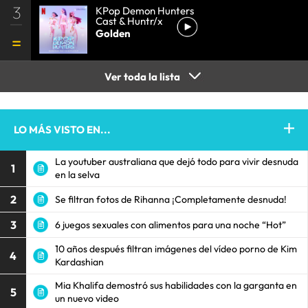
3
KPop Demon Hunters
Cast & Huntr/x
Golden
Ver toda la lista
LO MÁS VISTO EN...
La youtuber australiana que dejó todo para vivir desnuda
1
en la selva
2
Se filtran fotos de Rihanna ¡Completamente desnuda!
3
6 juegos sexuales con alimentos para una noche “Hot”
10 años después filtran imágenes del vídeo porno de Kim
4
Kardashian
Mia Khalifa demostró sus habilidades con la garganta en
5
un nuevo video