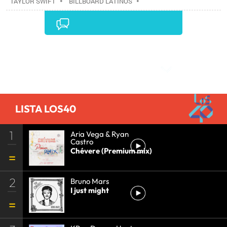
TAYLOR SWIFT
•
BILLBOARD LATINOS
•
Comentarios
LISTA LOS40
1
Aria Vega & Ryan
Castro
Chévere (Premium mix)
2
Bruno Mars
I just might