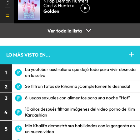
3
KPop Demon Hunters
Cast & Huntr/x
Golden
Ver toda la lista
LO MÁS VISTO EN...
La youtuber australiana que dejó todo para vivir desnuda
1
en la selva
2
Se filtran fotos de Rihanna ¡Completamente desnuda!
3
6 juegos sexuales con alimentos para una noche “Hot”
10 años después filtran imágenes del vídeo porno de Kim
4
Kardashian
Mia Khalifa demostró sus habilidades con la garganta en
5
un nuevo video