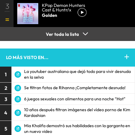
3
KPop Demon Hunters
Cast & Huntr/x
Golden
Ver toda la lista
LO MÁS VISTO EN...
La youtuber australiana que dejó todo para vivir desnuda
1
en la selva
2
Se filtran fotos de Rihanna ¡Completamente desnuda!
3
6 juegos sexuales con alimentos para una noche “Hot”
10 años después filtran imágenes del vídeo porno de Kim
4
Kardashian
Mia Khalifa demostró sus habilidades con la garganta en
5
un nuevo video