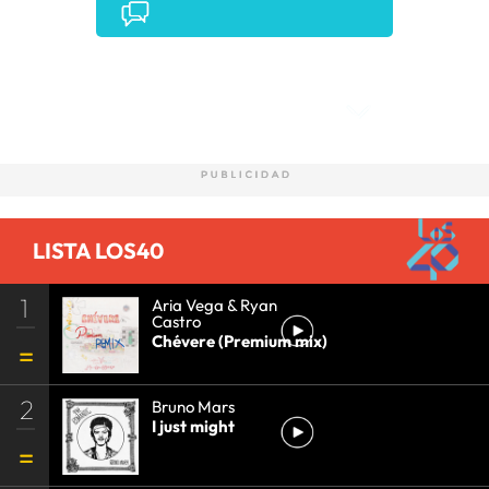
Comentarios
LISTA LOS40
1
Aria Vega & Ryan
Castro
Chévere (Premium mix)
2
Bruno Mars
I just might