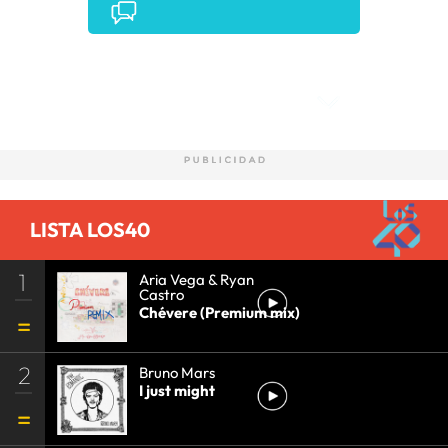
Comentarios
LISTA LOS40
1
Aria Vega & Ryan
Castro
Chévere (Premium mix)
2
Bruno Mars
I just might