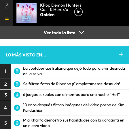
3
KPop Demon Hunters
Cast & Huntr/x
Golden
Ver toda la lista
LO MÁS VISTO EN...
La youtuber australiana que dejó todo para vivir desnuda
1
en la selva
2
Se filtran fotos de Rihanna ¡Completamente desnuda!
3
6 juegos sexuales con alimentos para una noche “Hot”
10 años después filtran imágenes del vídeo porno de Kim
4
Kardashian
Mia Khalifa demostró sus habilidades con la garganta en
5
un nuevo video