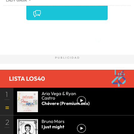
LADY GAGA
Comentarios
LISTA LOS40
1
Aria Vega & Ryan
Castro
Chévere (Premium mix)
2
Bruno Mars
I just might