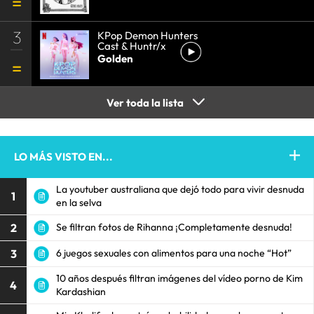
3
KPop Demon Hunters
Cast & Huntr/x
Golden
Ver toda la lista
LO MÁS VISTO EN...
La youtuber australiana que dejó todo para vivir desnuda
1
en la selva
2
Se filtran fotos de Rihanna ¡Completamente desnuda!
3
6 juegos sexuales con alimentos para una noche “Hot”
10 años después filtran imágenes del vídeo porno de Kim
4
Kardashian