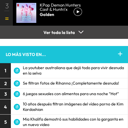
3
KPop Demon Hunters
Cast & Huntr/x
Golden
Ver toda la lista
LO MÁS VISTO EN...
La youtuber australiana que dejó todo para vivir desnuda
1
en la selva
2
Se filtran fotos de Rihanna ¡Completamente desnuda!
3
6 juegos sexuales con alimentos para una noche “Hot”
10 años después filtran imágenes del vídeo porno de Kim
4
Kardashian
Mia Khalifa demostró sus habilidades con la garganta en
5
un nuevo video