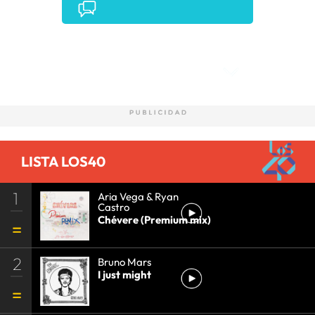
Comentarios
LISTA LOS40
1
Aria Vega & Ryan
Castro
Chévere (Premium mix)
2
Bruno Mars
I just might