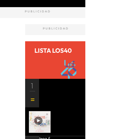
LISTA LOS40
1
Aria Vega &