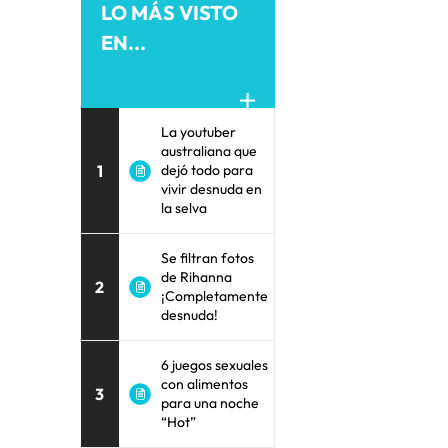
LO MÁS VISTO
EN...
La youtuber
australiana que
1
dejó todo para
vivir desnuda en
la selva
Se filtran fotos
de Rihanna
2
¡Completamente
desnuda!
6 juegos sexuales
con alimentos
3
para una noche
“Hot”