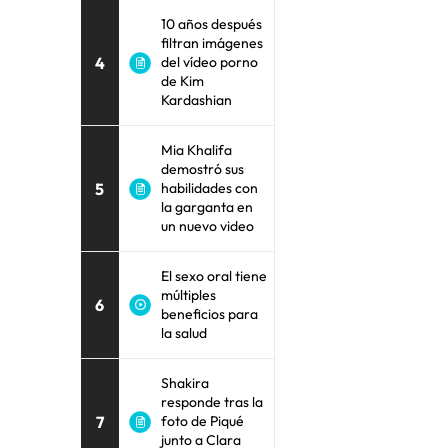
10 años después
filtran imágenes
4
del vídeo porno
de Kim
Kardashian
Mia Khalifa
demostró sus
5
habilidades con
la garganta en
un nuevo video
El sexo oral tiene
múltiples
6
beneficios para
la salud
Shakira
responde tras la
7
foto de Piqué
junto a Clara