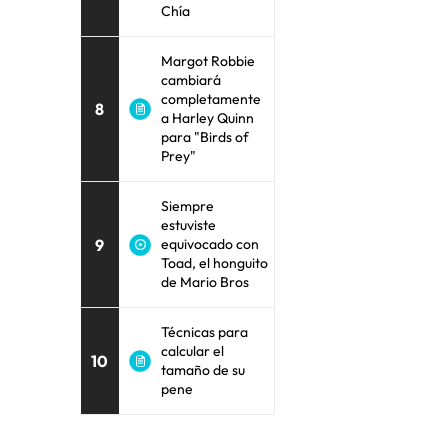
Chía
Margot Robbie
cambiará
completamente
8
a Harley Quinn
para "Birds of
Prey"
Siempre
estuviste
9
equivocado con
Toad, el honguito
de Mario Bros
Técnicas para
calcular el
10
tamaño de su
pene