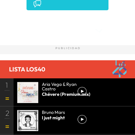
Comentarios
LISTA LOS40
1
Aria Vega & Ryan
Castro
Chévere (Premium mix)
2
Bruno Mars
I just might