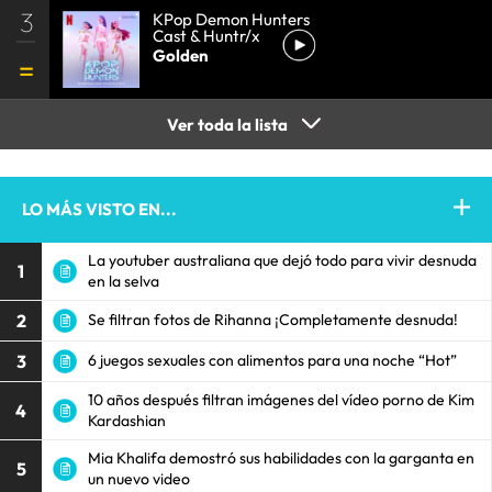
3
KPop Demon Hunters
Cast & Huntr/x
Golden
Ver toda la lista
LO MÁS VISTO EN...
La youtuber australiana que dejó todo para vivir desnuda
1
en la selva
2
Se filtran fotos de Rihanna ¡Completamente desnuda!
3
6 juegos sexuales con alimentos para una noche “Hot”
10 años después filtran imágenes del vídeo porno de Kim
4
Kardashian
Mia Khalifa demostró sus habilidades con la garganta en
5
un nuevo video