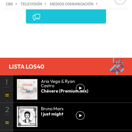
CBS
•
TELEVISIÓN
•
MEDIOS COMUNICACIÓN
•
COMUNICACIÓN
•
Comentarios
LISTA LOS40
1
Aria Vega & Ryan
Castro
Chévere (Premium mix)
2
Bruno Mars
I just might