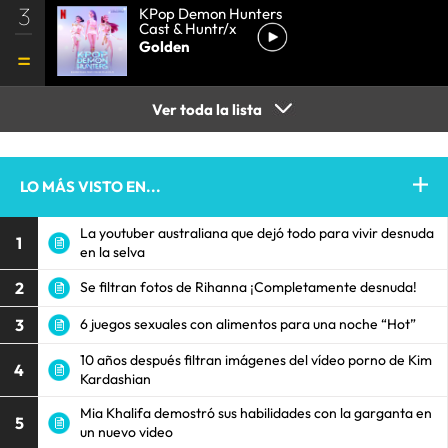
3
KPop Demon Hunters
Cast & Huntr/x
Golden
Ver toda la lista
LO MÁS VISTO EN...
La youtuber australiana que dejó todo para vivir desnuda
1
en la selva
2
Se filtran fotos de Rihanna ¡Completamente desnuda!
3
6 juegos sexuales con alimentos para una noche “Hot”
10 años después filtran imágenes del vídeo porno de Kim
4
Kardashian
Mia Khalifa demostró sus habilidades con la garganta en
5
un nuevo video