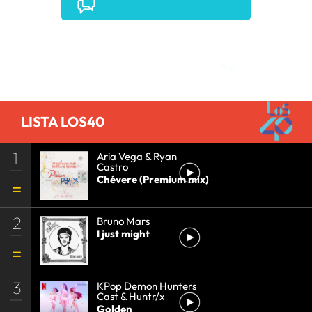
Comentarios
LISTA LOS40
1
Aria Vega & Ryan
Castro
Chévere (Premium mix)
2
Bruno Mars
I just might
3
KPop Demon Hunters
Cast & Huntr/x
Golden