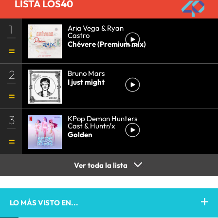
LISTA LOS40
1
Aria Vega & Ryan
Castro
Chévere (Premium mix)
2
Bruno Mars
I just might
3
KPop Demon Hunters
Cast & Huntr/x
Golden
Ver toda la lista
LO MÁS VISTO EN...