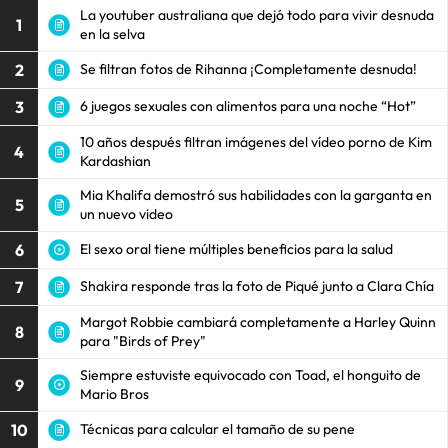
La youtuber australiana que dejó todo para vivir desnuda
1
en la selva
2
Se filtran fotos de Rihanna ¡Completamente desnuda!
3
6 juegos sexuales con alimentos para una noche “Hot”
10 años después filtran imágenes del vídeo porno de Kim
4
Kardashian
Mia Khalifa demostró sus habilidades con la garganta en
5
un nuevo video
6
El sexo oral tiene múltiples beneficios para la salud
7
Shakira responde tras la foto de Piqué junto a Clara Chía
Margot Robbie cambiará completamente a Harley Quinn
8
para "Birds of Prey"
Siempre estuviste equivocado con Toad, el honguito de
9
Mario Bros
10
Técnicas para calcular el tamaño de su pene