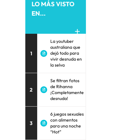
LO MÁS VISTO
EN...
La youtuber
australiana que
1
dejó todo para
vivir desnuda en
la selva
Se filtran fotos
de Rihanna
2
¡Completamente
desnuda!
6 juegos sexuales
con alimentos
3
para una noche
“Hot”