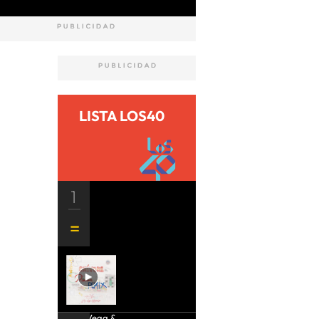
LISTA LOS40
1
Aria Vega &