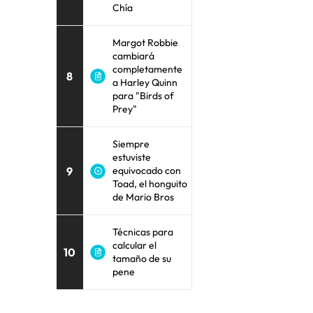
Chía
Margot Robbie
cambiará
completamente
8
a Harley Quinn
para "Birds of
Prey"
Siempre
estuviste
9
equivocado con
Toad, el honguito
de Mario Bros
Técnicas para
calcular el
10
tamaño de su
pene