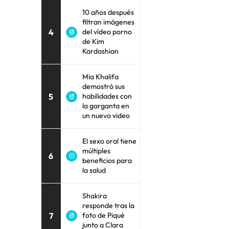
10 años después
filtran imágenes
4
del vídeo porno
de Kim
Kardashian
Mia Khalifa
demostró sus
5
habilidades con
la garganta en
un nuevo video
El sexo oral tiene
múltiples
6
beneficios para
la salud
Shakira
responde tras la
7
foto de Piqué
junto a Clara