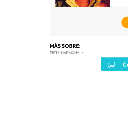
MÁS SOBRE:
FIFTH HARMONY
•
Co