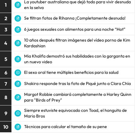
La youtuber australiana que dejó todo para vivir desnuda
1
en la selva
2
Se filtran fotos de Rihanna ¡Completamente desnuda!
3
6 juegos sexuales con alimentos para una noche “Hot”
10 años después filtran imágenes del vídeo porno de Kim
4
Kardashian
Mia Khalifa demostró sus habilidades con la garganta en
5
un nuevo video
6
El sexo oral tiene múltiples beneficios para la salud
7
Shakira responde tras la foto de Piqué junto a Clara Chía
Margot Robbie cambiará completamente a Harley Quinn
8
para "Birds of Prey"
Siempre estuviste equivocado con Toad, el honguito de
9
Mario Bros
10
Técnicas para calcular el tamaño de su pene