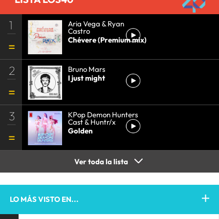
1
Aria Vega & Ryan
Castro
Chévere (Premium mix)
2
Bruno Mars
I just might
3
KPop Demon Hunters
Cast & Huntr/x
Golden
Ver toda la lista
LO MÁS VISTO EN...