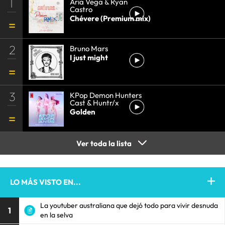
1
Aria Vega & Ryan
Castro
Chévere (Premium mix)
2
Bruno Mars
I just might
3
KPop Demon Hunters
Cast & Huntr/x
Golden
Ver toda la lista
LO MÁS VISTO EN...
La youtuber australiana que dejó todo para vivir desnuda
1
en la selva