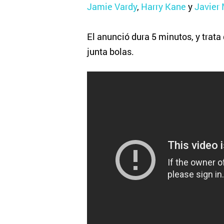
Jamie Vardy
,
Harry Kane
y
Javier
El anunció dura 5 minutos, y trata
junta bolas.