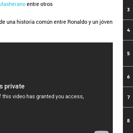
 Masherano
entre otros
3
 de una historia común entre Ronaldo y un jóven
4
5
6
7
8