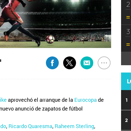
2
3
a
L
ike
aprovechó el arranque de la
Eurocopa
de
1
u nuevo anunció de zapatos de fútbol
2
ldo
,
Ricardo Quaresma
,
Raheem Sterling
,