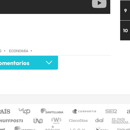
9
10
S
•
ECONOMÍA
•
mentarios