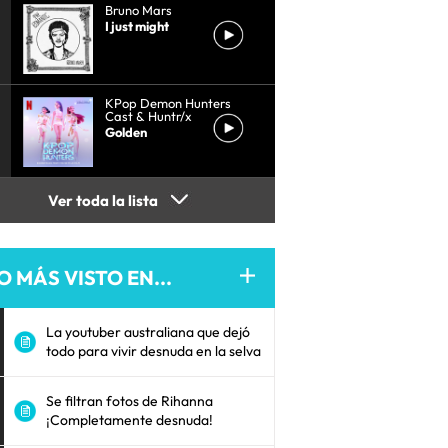
Bruno Mars
I just might
KPop Demon Hunters
Cast & Huntr/x
Golden
Ver toda la lista
O MÁS VISTO EN...
La youtuber australiana que dejó
todo para vivir desnuda en la selva
Se filtran fotos de Rihanna
¡Completamente desnuda!