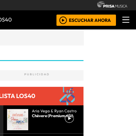
OS40
ESCUCHAR AHORA
LISTA LOS40
Aria Vega & Ryan Castro
Chévere (Premium mix)