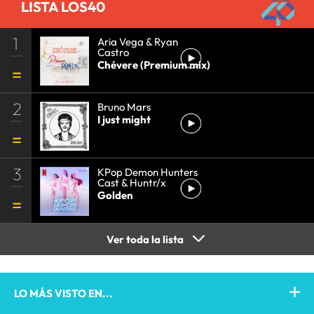
LISTA LOS40
1
Aria Vega & Ryan
Castro
Chévere (Premium mix)
2
Bruno Mars
I just might
3
KPop Demon Hunters
Cast & Huntr/x
Golden
Ver toda la lista
LO MÁS VISTO EN...