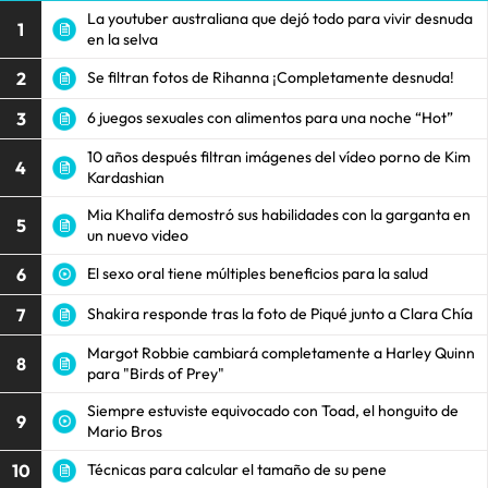
La youtuber australiana que dejó todo para vivir desnuda
1
en la selva
2
Se filtran fotos de Rihanna ¡Completamente desnuda!
3
6 juegos sexuales con alimentos para una noche “Hot”
10 años después filtran imágenes del vídeo porno de Kim
4
Kardashian
Mia Khalifa demostró sus habilidades con la garganta en
5
un nuevo video
6
El sexo oral tiene múltiples beneficios para la salud
7
Shakira responde tras la foto de Piqué junto a Clara Chía
Margot Robbie cambiará completamente a Harley Quinn
8
para "Birds of Prey"
Siempre estuviste equivocado con Toad, el honguito de
9
Mario Bros
10
Técnicas para calcular el tamaño de su pene