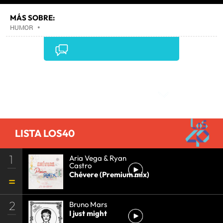
MÁS SOBRE:
HUMOR
•
Comentarios
LISTA LOS40
1
Aria Vega & Ryan
Castro
Chévere (Premium mix)
2
Bruno Mars
I just might