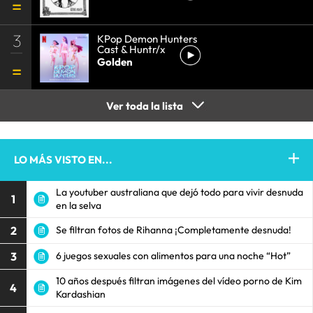
3
KPop Demon Hunters
Cast & Huntr/x
Golden
Ver toda la lista
LO MÁS VISTO EN...
La youtuber australiana que dejó todo para vivir desnuda
1
en la selva
2
Se filtran fotos de Rihanna ¡Completamente desnuda!
3
6 juegos sexuales con alimentos para una noche “Hot”
10 años después filtran imágenes del vídeo porno de Kim
4
Kardashian