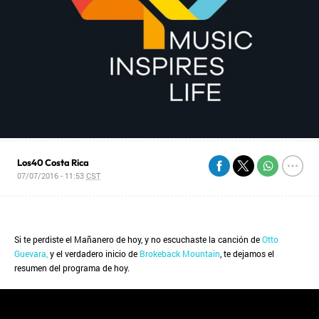
Los40 Costa Rica
07/07/2016 - 11:53
CST
Si te perdiste el Mañanero de hoy, y no escuchaste la canción de
Otto
Guevara,
y el verdadero inicio de
Brokeback Mountain
, te dejamos el
resumen del programa de hoy.