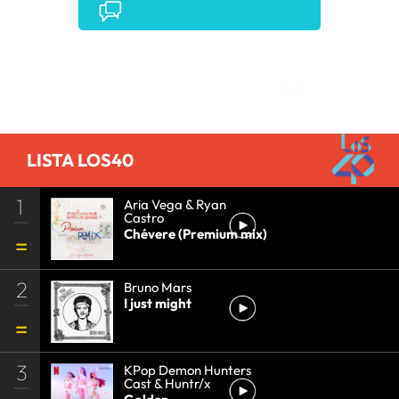
INDUSTRIA
•
Comentarios
LISTA LOS40
1
Aria Vega & Ryan
Castro
Chévere (Premium mix)
2
Bruno Mars
I just might
3
KPop Demon Hunters
Cast & Huntr/x