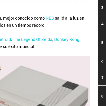
3
m, mejor conocido como
NES
salió a la luz en
4
ios en un tiempo récord.
etroid
,
The Legend Of Zelda
,
Donkey Kong
5
de su éxito mundial.
6
7
8