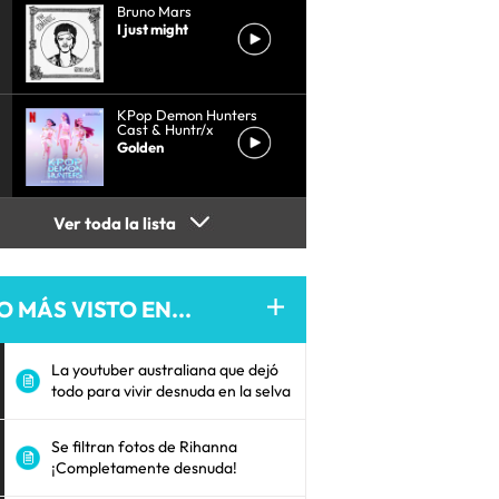
Bruno Mars
I just might
KPop Demon Hunters
Cast & Huntr/x
Golden
Ver toda la lista
O MÁS VISTO EN...
La youtuber australiana que dejó
todo para vivir desnuda en la selva
Se filtran fotos de Rihanna
¡Completamente desnuda!