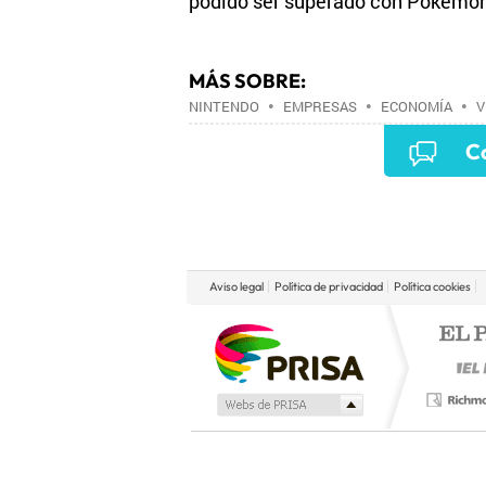
podido ser superado con Pokémon 
MÁS SOBRE:
NINTENDO
•
EMPRESAS
•
ECONOMÍA
•
V
VIDEOJUEGOS
•
VIDEOJUEGOS
•
OCIO
•
Co
Aviso legal
Política de privacidad
Política cookies