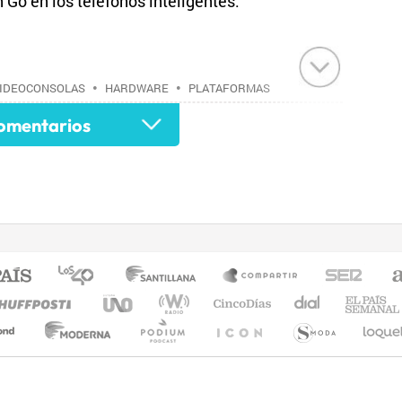
Go en los teléfonos inteligentes.
IDEOCONSOLAS
•
HARDWARE
•
PLATAFORMAS
INFORMÁTICA
•
ESTILO VIDA
•
INDUSTRIA
•
mentarios