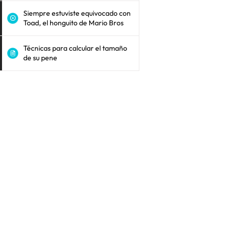
Siempre estuviste equivocado con
Toad, el honguito de Mario Bros
Técnicas para calcular el tamaño
de su pene