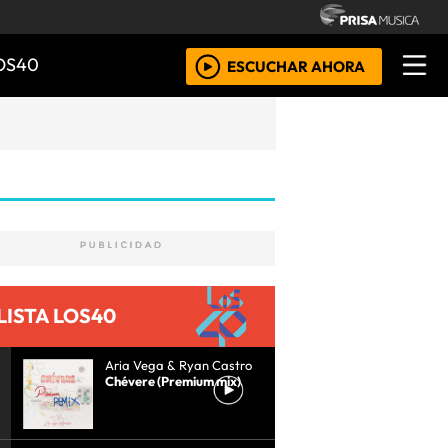
OS40
ESCUCHAR AHORA
LISTA LOS40
Aria Vega & Ryan Castro
Chévere (Premium mix)