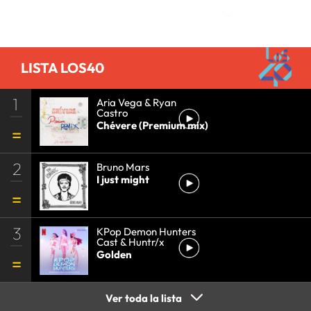
LISTA LOS40
1
Aria Vega & Ryan
Castro
Chévere (Premium mix)
2
Bruno Mars
I just might
3
KPop Demon Hunters
Cast & Huntr/x
Golden
Ver toda la lista