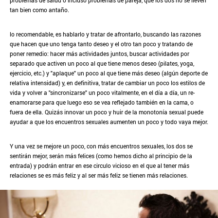
problemas de salud o incluso problemas de pareja, que los dos no se lleven
tan bien como antaño.
lo recomendable, es hablarlo y tratar de afrontarlo, buscando las razones
que hacen que uno tenga tanto deseo y el otro tan poco y tratando de
poner remedio: hacer más actividades juntos, buscar actividades por
separado que activen un poco al que tiene menos deseo (pilates, yoga,
ejercicio, etc.) y "aplaque" un poco al que tiene más deseo (algún deporte de
relativa intensidad) y, en definitiva, tratar de cambiar un poco los estilos de
vida y volver a "sincronizarse" un poco vitalmente, en el día a día, un re-
enamorarse para que luego eso se vea reflejado también en la cama, o
fuera de ella. Quizás innovar un poco y huir de la monotonía sexual puede
ayudar a que los encuentros sexuales aumenten un poco y todo vaya mejor.
Y una vez se mejore un poco, con más encuentros sexuales, los dos se
sentirán mejor, serán más felices (como hemos dicho al principio de la
entrada) y podrán entrar en ese circulo vicioso en el que al tener más
relaciones se es más feliz y al ser más feliz se tienen más relaciones.