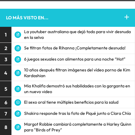
LO MÁS VISTO EN...
La youtuber australiana que dejó todo para vivir desnuda
1
en la selva
2
Se filtran fotos de Rihanna ¡Completamente desnuda!
3
6 juegos sexuales con alimentos para una noche “Hot”
10 años después filtran imágenes del vídeo porno de Kim
4
Kardashian
Mia Khalifa demostró sus habilidades con la garganta en
5
un nuevo video
6
El sexo oral tiene múltiples beneficios para la salud
7
Shakira responde tras la foto de Piqué junto a Clara Chía
Margot Robbie cambiará completamente a Harley Quinn
8
para "Birds of Prey"