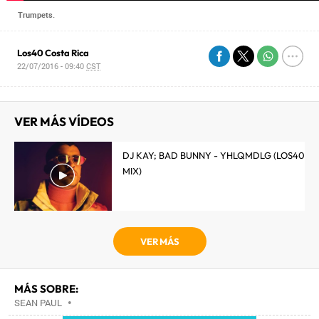
Trumpets.
Los40 Costa Rica
22/07/2016 - 09:40
CST
VER MÁS VÍDEOS
DJ KAY; BAD BUNNY - YHLQMDLG (LOS40
MIX)
VER MÁS
MÁS SOBRE:
SEAN PAUL
•