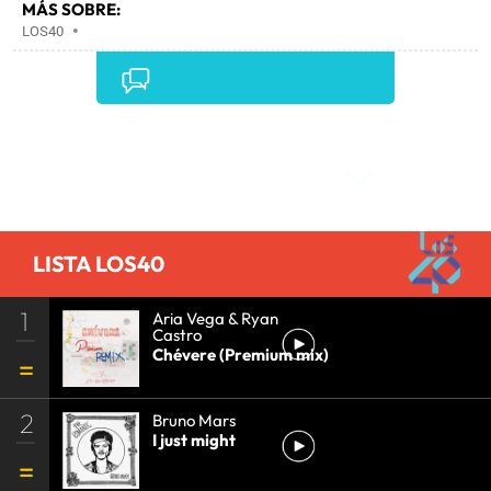
MÁS SOBRE:
LOS40
•
Comentarios
LISTA LOS40
1
Aria Vega & Ryan
Castro
Chévere (Premium mix)
2
Bruno Mars
I just might