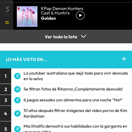
3
KPop Demon Hunters
Cast & Huntr/x
Golden
Ver toda la lista
LO MÁS VISTO EN...
La youtuber australiana que dejó todo para vivir desnuda
1
en la selva
2
Se filtran fotos de Rihanna ¡Completamente desnuda!
3
6 juegos sexuales con alimentos para una noche “Hot”
10 años después filtran imágenes del vídeo porno de Kim
4
Kardashian
Mia Khalifa demostró sus habilidades con la garganta en
5
un nuevo video