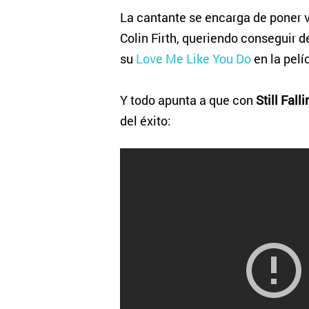
La cantante se encarga de poner v
Colin Firth, queriendo conseguir d
su
Love Me Like You Do
en la pelí
Y todo apunta a que con
Still Fall
del éxito: