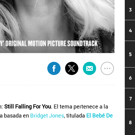
3
4
5
6
7
n:
Still Falling For You
. El tema pertenece a la
la basada en
Bridget Jones
, titulada
El Bebé De
8