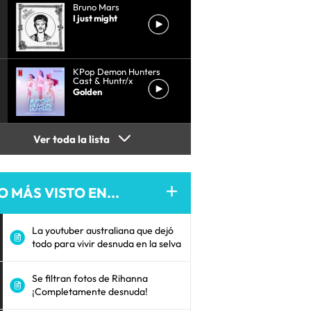
Bruno Mars
I just might
KPop Demon Hunters
Cast & Huntr/x
Golden
Ver toda la lista
O MÁS VISTO EN...
La youtuber australiana que dejó
todo para vivir desnuda en la selva
Se filtran fotos de Rihanna
¡Completamente desnuda!