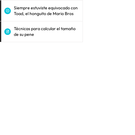
Siempre estuviste equivocado con
Toad, el honguito de Mario Bros
Técnicas para calcular el tamaño
de su pene