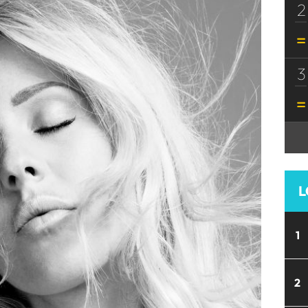
2
3
L
1
2