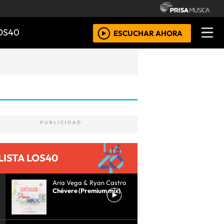
OS40
ESCUCHAR AHORA
LISTA LOS40
Aria Vega & Ryan Castro
Chévere (Premium mix)