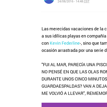
24/08/2016 - 14:48
CST
Las merecidas vacaciones de la 
a sus idílicas playas en compañía 
con
Kevin Federline
-, sino que ta
ocasión arrastrada por una serie 
"FUI AL MAR, PARECÍA UNA PISC
NO PENSÉ EN QUE LAS OLAS R
DURANTE UNOS CINCO MINUTOS.
GUARDAESPALDAS? VAN A DEJARM
ME VOLVIÓ A LLEVAR", REMEMOR