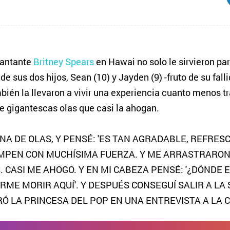
cantante
Britney Spears
en Hawai no solo le sirvieron pa
de sus dos hijos, Sean (10) y Jayden (9) -fruto de su fal
mbién la llevaron a vivir una experiencia cuanto menos t
de gigantescas olas que casi la ahogan.
INA DE OLAS, Y PENSÉ: 'ES TAN AGRADABLE, REFRES
OMPEN CON MUCHÍSIMA FUERZA. Y ME ARRASTRARON
 CASI ME AHOGO. Y EN MI CABEZA PENSÉ: '¿DÓNDE 
E MORIR AQUÍ'. Y DESPUÉS CONSEGUÍ SALIR A LA 
Ó LA PRINCESA DEL POP EN UNA ENTREVISTA A LA C