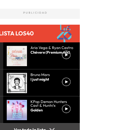
LISTA LOS40
Aria Vega & Ryan Castro
Chévere (Premium mix)
Bruno Mars
I just might
KPop Demon Hunters
Cast & Huntr/x
Golden
Ver toda la lista