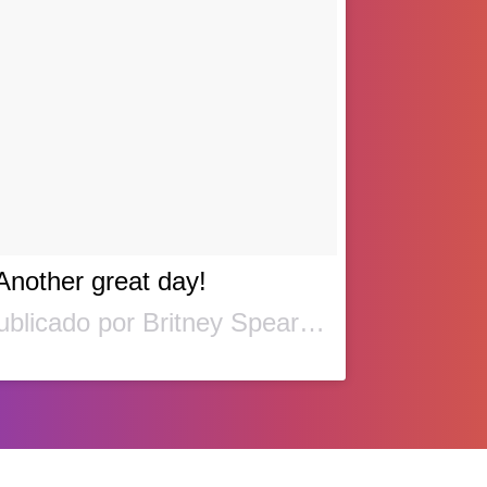
Another great day!
Un vídeo publicado por Britney Spears (@britneyspears) el