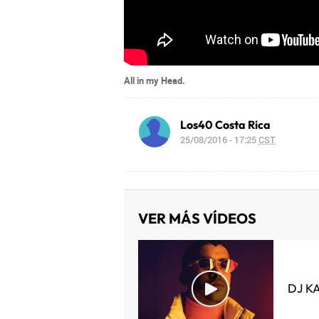
​All in my Head.
Los40 Costa Rica
25/08/2016 - 17:25
CST
VER MÁS VÍDEOS
DJ K