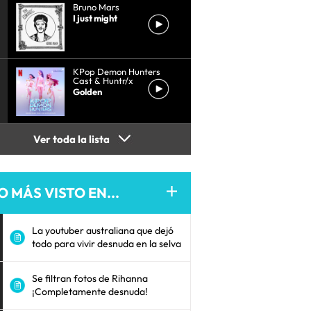
Bruno Mars
I just might
KPop Demon Hunters
Cast & Huntr/x
Golden
Ver toda la lista
O MÁS VISTO EN...
La youtuber australiana que dejó
todo para vivir desnuda en la selva
Se filtran fotos de Rihanna
¡Completamente desnuda!