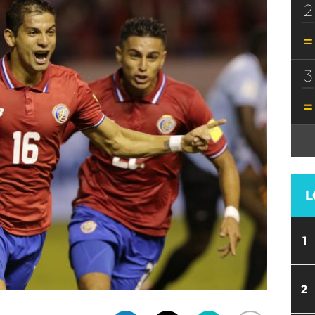
2
3
L
1
2