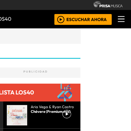
OS40
ESCUCHAR AHORA
LISTA LOS40
Aria Vega & Ryan Castro
Chévere (Premium mix)