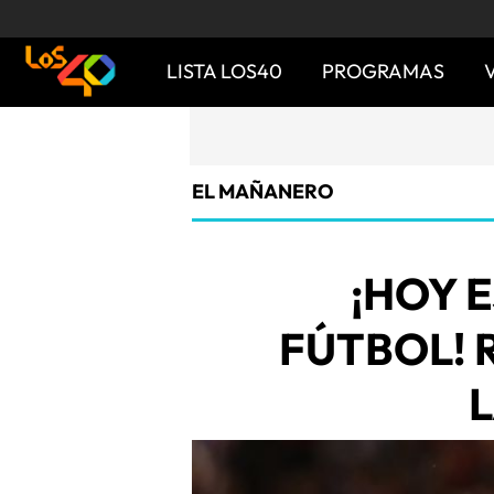
LISTA LOS40
PROGRAMAS
EL MAÑANERO
¡HOY 
FÚTBOL!
L