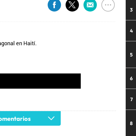
3
4
gonal en Haití.
5
6
7
mentarios
8