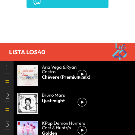
Comentarios
LISTA LOS40
1
Aria Vega & Ryan
Castro
Chévere (Premium mix)
2
Bruno Mars
I just might
3
KPop Demon Hunters
Cast & Huntr/x
Golden